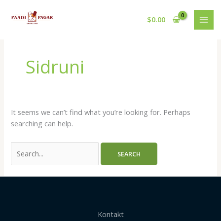
Skip
Search
to
for:
$
0.00
content
Sidruni
It seems we can’t find what you’re looking for. Perhaps
searching can help.
Kontakt