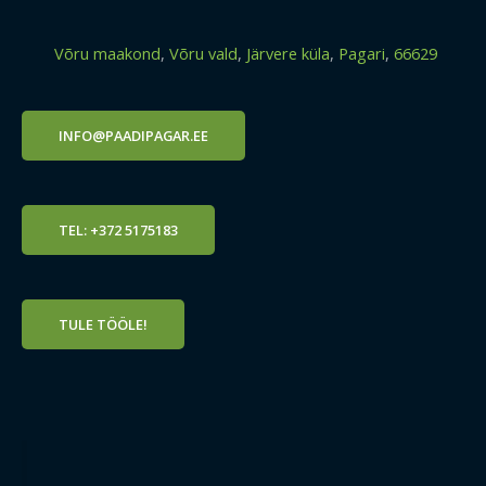
Võru maakond
,
Võru vald
,
Järvere küla
,
Pagari
,
66629
INFO@PAADIPAGAR.EE
TEL: +372 5175183
TULE TÖÖLE!